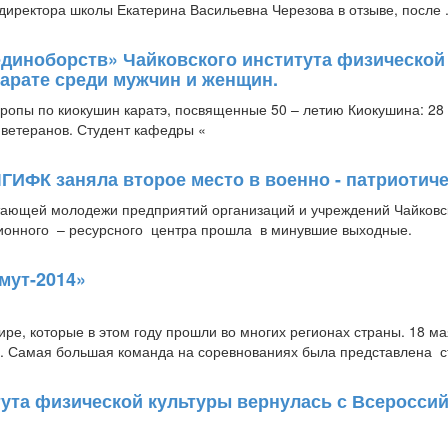
директора школы Екатерина Васильевна Черезова в отзыве, после .
диноборств» Чайковского института физической 
арате среди мужчин и женщин.
ропы по киокушин каратэ, посвященные 50 – летию Киокушина: 28
ветеранов. Студент кафедры «
ГИФК заняла второе место в военно - патриотич
тающей молодежи предприятий организаций и учреждений Чайковс
онного – ресурсного центра прошла в минувшие выходные.
мут-2014»
ре, которые в этом году прошли во многих регионах страны. 18 ма
у. Самая большая команда на соревнованиях была представлена ст
тута физической культуры вернулась с Всероссий