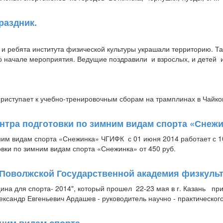
раздник.
 и ребята института физической культуры украшали территорию. Та
о начале мероприятия. Ведущие поздравили и взрослых, и детей и 
риступает к учебно-тренировочным сборам на трамплинах в Чайк
тра подготовки по зимним видам спорта «Снежи
им видам спорта «Снежинка» ЧГИФК с 01 июня 2014 работает с 10
ки по зимним видам спорта «Снежинка» от 450 руб.
Поволжской Государственной академия физкульт
на для спорта- 2014", который прошел 22-23 мая в г. Казань при
ксандр Евгеньевич Ардашев - руководитель научно - практического 
ним видам спорта