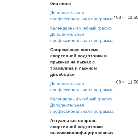
биатлоне
Дополнительная
108 ч
11 5
профессиональная программа
Календарный учебный график
Дополнительная
профессиональная программа
Современная система
спортивной подготовки в
прыжках на лыжах с
трамплина и лыжном
двоеборье
108 ч
11 5
Дополнительная
профессиональная программа
Календарный учебный график
Дополнительная
профессиональная программа
Актуальные вопросы
спортивной подготовки
высококвалифицированных