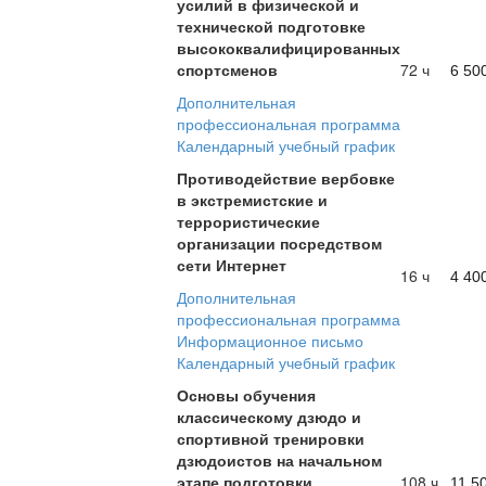
усилий в физической и
технической подготовке
высококвалифицированных
спортсменов
72 ч
6 50
Дополнительная
профессиональная программа
Календарный учебный график
Противодействие вербовке
в экстремистские и
террористические
организации посредством
сети Интернет
16 ч
4 40
Дополнительная
профессиональная программа
Информационное письмо
Календарный учебный график
Основы обучения
классическому дзюдо и
спортивной тренировки
дзюдоистов на начальном
этапе подготовки
108 ч
11 5