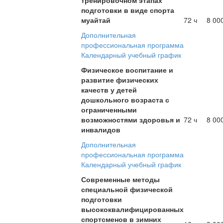
подготовки в виде спорта
муайтай
72 ч
8 00
Дополнительная
профессиональная программа
Календарный учебный график
Физическое воспитание и
развитие физических
качеств у детей
дошкольного возраста с
ограниченными
возможностями здоровья и
72 ч
8 00
инвалидов
Дополнительная
профессиональная программа
Календарный учебный график
Современные методы
специальной физической
подготовки
высококвалифицированных
спортсменов в зимних