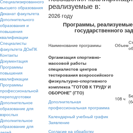
Специализированного
реализуемые в:
высшего образования
Деканат факультета
2026 году
Дополнительного
Программы, реализуемые
образования и
государственного за
повышения
квалификации
С
Специалисты
Наименование программы
Объем
о
факультета ДОиПК​
Контакты​
Организация спортивно-
Документация​
массовой работы
Программы
специалистов центров
повышения
тестирования всероссийского
квалификации​
физкультурно-спортивного
Программы
комплекса "ГОТОВ К ТРУДУ И
профессиональной
ОБОРОНЕ" (ГТО)
Б
переподготовки​
108 ч
Дополнительная
(б
Дополнительное
профессиональная программа
образование для
взрослых
Календарный учебный график
Дополнительное
Заявление
образование для
Согласие на обработку
детей