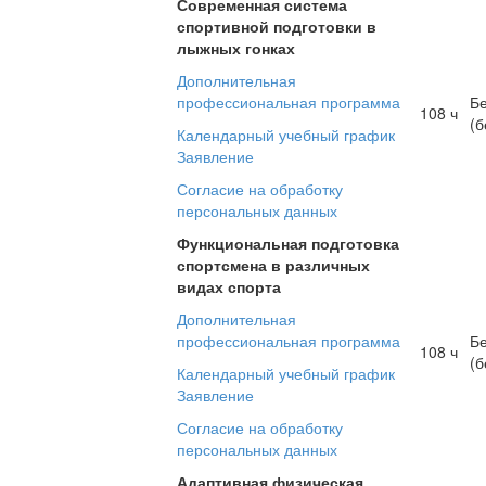
Современная система
спортивной подготовки в
лыжных гонках
Дополнительная
профессиональная программа
Б
108 ч
(б
Календарный учебный график
Заявление
Согласие на обработку
персональных данных
Функциональная подготовка
спортсмена в различных
видах спорта
Дополнительная
профессиональная программа
Б
108 ч
(б
Календарный учебный график
Заявление
Согласие на обработку
персональных данных
Адаптивная физическая