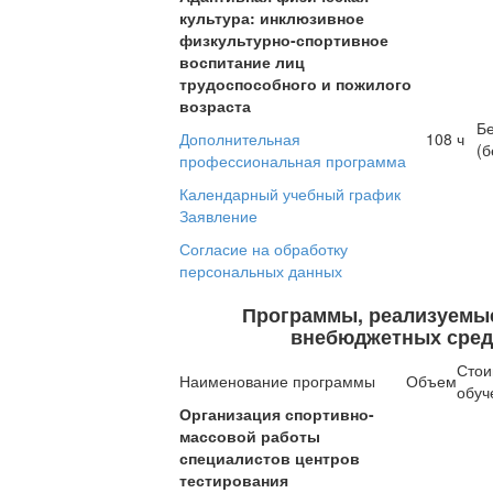
культура: инклюзивное
физкультурно-спортивное
воспитание лиц
трудоспособного и пожилого
возраста
Б
Дополнительная
108 ч
(б
профессиональная программа
Календарный учебный график
Заявление
Согласие на обработку
персональных данных
Программы, реализуемые
внебюджетных сред
Стои
Наименование программы
Объем
обуч
Организация спортивно-
массовой работы
специалистов центров
тестирования