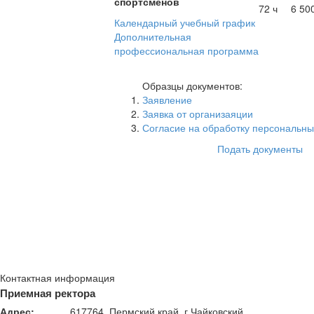
спортсменов
72 ч
6 50
Календарный учебный график
Дополнительная
профессиональная программа
Образцы документов:
Заявление
Заявка от организаяции
Согласие на обработку персональн
Подать документы
Контактная информация
Приемная ректора
Адрес:
617764, Пермский край, г.Чайковский,