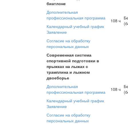
биатлоне
Дополнительная
профессиональная программа
Б
108 ч
(б
Календарный учебный график
Заявление
Согласие на обработку
персональных данных
Современная система
спортивной подготовки в
прыжках на лыжах с
трамплина и лыжном
двоеборье
Дополнительная
Б
108 ч
профессиональная программа
(б
Календарный учебный график
Заявление
Согласие на обработку
персональных данных