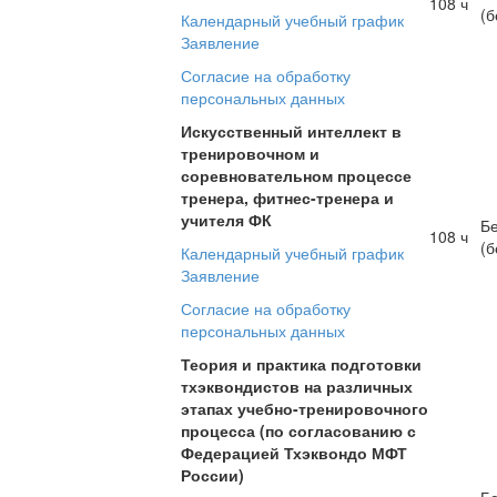
108 ч
(б
Календарный учебный график
Заявление
Согласие на обработку
персональных данных
Искусственный интеллект в
тренировочном и
соревновательном процессе
тренера, фитнес-тренера и
учителя ФК
Б
108 ч
(б
Календарный учебный график
Заявление
Согласие на обработку
персональных данных
Теория и практика подготовки
тхэквондистов на различных
этапах учебно-тренировочного
процесса (по согласованию с
Федерацией Тхэквондо МФТ
России)
Б