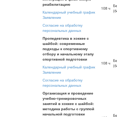
реабилитацию
Б
108 ч
(б
Календарный учебный график
Заявление
Согласие на обработку
персональных данных
Пропедевтика в хоккее с
шайбой: современные
подходы к спортивному
отбору и начальному этапу
спортивной подготовки
Б
108 ч
(б
Календарный учебный график
Заявление
Согласие на обработку
персональных данных
Организация и проведение
учебно-тренировочных
занятий в хоккее с шайбой:
методика работы с группой
начальной подготовки
Б