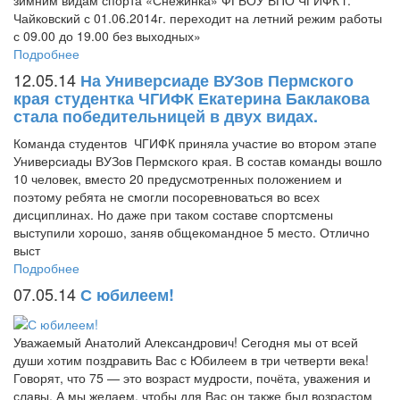
зимним видам спорта «Снежинка» ФГБОУ ВПО ЧГИФК г.
Чайковский с 01.06.2014г. переходит на летний режим работы
с 09.00 до 19.00 без выходных»
Подробнее
12.05.14
На Универсиаде ВУЗов Пермского
края студентка ЧГИФК Екатерина Баклакова
стала победительницей в двух видах.
Команда студентов ЧГИФК приняла участие во втором этапе
Универсиады ВУЗов Пермского края. В состав команды вошло
10 человек, вместо 20 предусмотренных положением и
поэтому ребята не смогли посоревноваться во всех
дисциплинах. Но даже при таком составе спортсмены
выступили хорошо, заняв общекомандное 5 место. Отлично
выст
Подробнее
07.05.14
С юбилеем!
Уважаемый Анатолий Александрович! Сегодня мы от всей
души хотим поздравить Вас с Юбилеем в три четверти века!
Говорят, что 75 — это возраст мудрости, почёта, уважения и
славы. А мы желаем, чтобы для Вас он также был возрастом