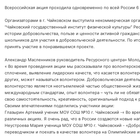
Всероссийская акция проходила одновременно по всей России 6 
Организаторами в г. Чайковском выступила некоммерческая ор
"Чайковский государственный институт физической культуры" Р
истории добровольчества, пользе и ценности активной граждан
школьников для участия в добровольческой деятельности. По и
принять участие в понравившемся проекте.
Александр Масленников руководитель Ресурсного центра» Молод
« Во время проведения акции мы рассказывали про волонтерское 
сплочение, выявление лидерских качеств, что касается волонтер
других, может называться волонтером. Добровольческая деятел
волонтерство является неотъемлемой частью общественной жиз
международным стандартам, опыт волонтера – чуть ли не обязат
свою самостоятельность, креативность, оригинальный подход 
Своими впечатлениями поделились участники акции:
Глазырин Артемий ученик МОУ СОШ №10 г. Чайковский -« Во врем
различных акциях. Я очень рад, что в России создаются новые 
Неустроева Мария ученица МОУ СОШ №10 г. Чайковский - «Добров
переводчиком и поехать в качестве волонтера на Олимпийские 