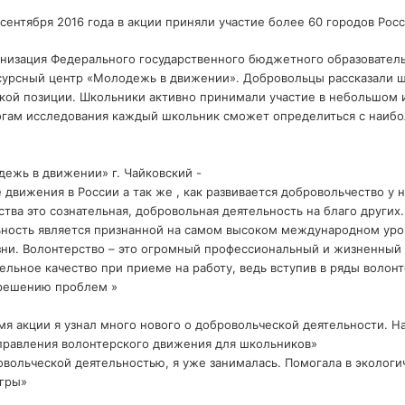
сентября 2016 года в акции приняли участие более 60 городов Рос
ганизация Федерального государственного бюджетного образовате
есурсный центр «Молодежь в движении». Добровольцы рассказали 
ской позиции. Школьники активно принимали участие в небольшом
тогам исследования каждый школьник сможет определиться с наиб
ежь в движении» г. Чайковский -
движения в России а так же , как развивается добровольчество у н
ства это сознательная, добровольная деятельность на благо других
ьность является признанной на самом высоком международном уров
ни. Волонтерство – это огромный профессиональный и жизненный 
ельное качество при приеме на работу, ведь вступив в ряды воло
к решению проблем »
я акции я узнал много нового о добровольческой деятельности. На
направления волонтерского движения для школьников»
ольческой деятельностью, я уже занималась. Помогала в экологиче
игры»