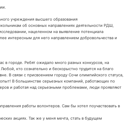
сии.
льного учреждения высшего образования
школьникам об основных направлениях деятельности РДШ,
 исследовании, нацеленном на выявление потенциала
олее интересным для него направлением добровольчества и
ас в городе. Ребят ожидало много разных конкурсов, на
. Любой, кто сознательно и бескорыстно трудится на благо
не. В связи с присвоением городу Сочи олимпийского статуса,
опыт! В большинстве серьезных компаний, работающих по
нтеров и работая над серьезными проблемами, люди проявляют
правления работы волонтеров. Сам бы хотел поучаствовать в
ских акциях. Так же у меня мечта, стать в будущем