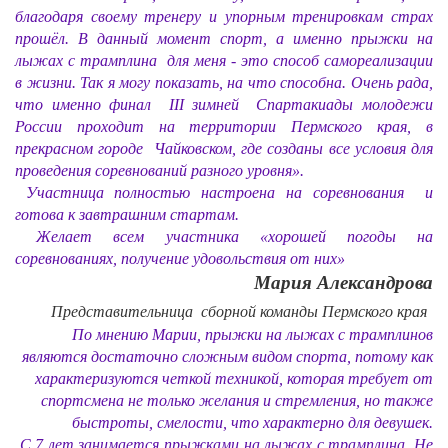
благодаря своему тренеру и упорным тренировкам страх
прошёл. В данный момент спорт, а именно прыжки на
лыжах с трамплина для меня - это способ самореализации
в жизни. Так я могу показать, на что способна. Очень рада,
что именно финал III зимней Спартакиады молодежи
России проходит на территории Пермского края, в
прекрасном городе Чайковском, где созданы все условия для
проведения соревнований разного уровня».
Участница полностью настроена на соревнования и
готова к завтрашним стартам.
Желает всем участника «хорошей погоды на
соревнованиях, получение удовольствия от них»
Мария Александрова
Представительница сборной команды Пермского края
По мнению Марии, прыжки на лыжах с трамплинов
являются достаточно сложным видом спорта, потому как
характеризуются четкой техникой, которая требует от
спортсмена не только желания и стремления, но также
быстроты, смелости, что характерно для девушек.
С 7 лет занимается прыжками на лыжах с трамплина. Не