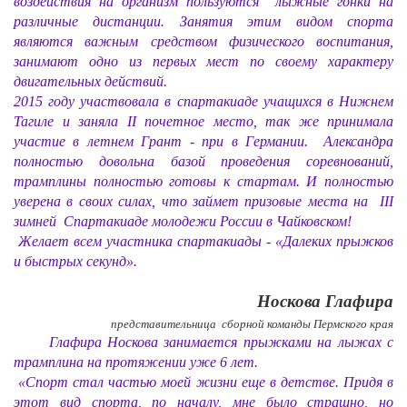
воздействия на организм пользуются лыжные гонки на
различные дистанции. Занятия этим видом спорта
являются важным средством физического воспитания,
занимают одно из первых мест по своему характеру
двигательных действий.
2015 году участвовала в спартакиаде учащихся в Нижнем
Тагиле и заняла
II
почетное место, так же принимала
участие в летнем Грант - при в Германии. Александра
полностью довольна базой проведения соревнований,
трамплины полностью готовы к стартам. И полностью
уверена в своих силах, что займет призовые места на III
зимней Спартакиаде молодежи России в Чайковском!
Желает всем участника спартакиады - «Далеких прыжков
и быстрых секунд».
Носкова Глафира
представительница сборной команды Пермского края
Глафира Носкова занимается прыжками на лыжах с
трамплина на протяжении уже 6 лет.
«Спорт стал частью моей жизни еще в детстве. Придя в
этот вид спорта, по началу, мне было страшно, но