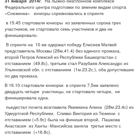
31 января
2014г
.
На лыжно-биатлонном комплексе
Федерального центра подготовки по зимним видам спорта
«Снежинка»
юниоры соревновались в спринте
в 15.45 стартовали юниоры
из заявленных сорока трех
участников, не стартовало семь участников и два не
финишировало.
В спринте на
10 км одержал победу Елисеев Матвей
представитель Москвы (28м.41.4) без единого промаха,
второй Петров Алексей из Республики Башкортастан с
отставанием
(49.8с), третьим стал Разубаев Александрс из
Ульяновской обл. с отставанием
(1м.23.2с.), оба допустившие
по два промаха.
В 16.10 стартовали юниорки
в спринте 7,5км заявлено
двадцать четыре
участницы, не стартовало четыре,
не
финишировала одна.
пьедестал почета возглавила Якимкина Алина
(28м.23.4с) из
Удмуртской Республики,
Сливко Виктория из Тюмени
с
отставанием (+5.9с) была на финише второй,
Пашкова
Анастасия
из Ханты -Мансийска заняла
третье место с
отставанием
(+16.8с).