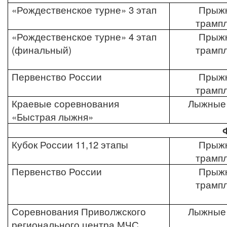
«Рождественское турне» 3 этап
Прыжк
трамп
«Рождественское турне» 4 этап
Прыжк
(финальный)
трамп
Первенство России
Прыжк
трамп
Краевые соревнования
Лыжные 
«Быстрая лыжня»
Кубок России 11,12 этапы
Прыжк
трамп
Первенство России
Прыжк
трамп
Соревнования Приволжского
Лыжные 
регионального центра МЧС