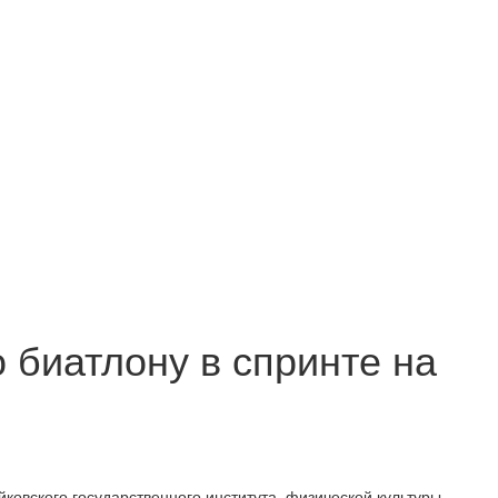
 биатлону в спринте на
ковского государственного института
физической культуры,