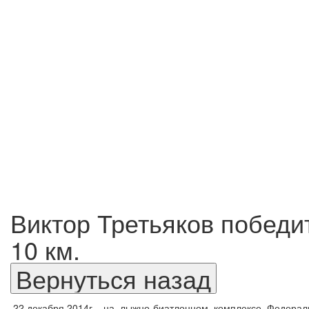
Виктор Третьяков победи
10 км.
22 декабря 2014г.
на
лыжно-биатлонном
комплексе
Федерал