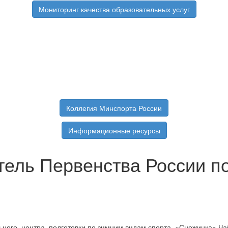
Мониторинг качества образовательных услуг
Коллегия Минспорта России
Информационные ресурсы
тель Первенства России по
ьного
центра
подготовки по зимним видам спорта
«Снежинка» Чай