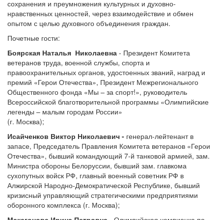
сохранения и преумножения культурных и духовно-
нравственных ценностей, через взаимодействие и обмен
опытом с целью духовного объединения граждан.
Почетные гости:
Боярская Наталья Николаевна
- Президент Комитета
ветеранов труда, военной службы, спорта и
правоохранительных органов, удостоенных званий, наград и
премий «Герои Отечества», Президент Межрегионального
Общественного фонда «Мы – за спорт!», руководитель
Всероссийской благотворительной программы «Олимпийские
легенды – малым городам России»
(г. Москва);
Исайченков Виктор Николаевич -
генерал-лейтенант в
запасе, Председатель Правления Комитета ветеранов «Герои
Отечества», бывший командующий 7-й танковой армией, зам.
Министра обороны Белоруссии, бывший зам. главкома
сухопутных войск РФ, главный военный советник РФ в
Алжирской Народно-Демократической Республике, бывший
кризисный управляющий стратегическими предприятиями
оборонного комплекса (г. Москва);
Макагонова Ирина Петровна -
Олимпийская чемпионка по