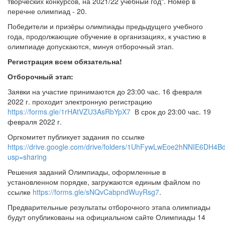
творческих конкурсов, на 2021/22 учебный год". Номер в
перечне олимпиад - 20.
Победители и призёры олимпиады предыдущего учебного
года, продолжающие обучение в организациях, к участию в
олимпиаде допускаются, минуя отборочный этап.
Регистрация всем обязательна!
Отборочный этап:
Заявки на участие принимаются до 23:00 час. 16 февраля
2022 г. проходит электронную регистрацию
https://forms.gle/1rHAtVZU3AsRbYpX7
В срок до 23:00 час. 19
февраля 2022 г.
Оргкомитет публикует задания по ссылке
https://drive.google.com/drive/folders/1UhFywLwEoe2hNNIE6DH4B
usp=sharing
Решения заданий Олимпиады, оформленные в
установленном порядке, загружаются единым файлом по
ссылке
https://forms.gle/sNQvCabpndWuyRsg7
.
Предварительные результаты отборочного этапа олимпиады
будут опубликованы на официальном сайте Олимпиады 14