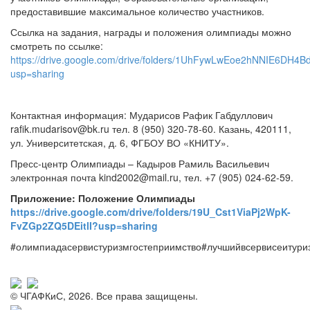
предоставившие максимальное количество участников.
Ссылка на задания, награды и положения олимпиады можно
смотреть по ссылке:
https://drive.google.com/drive/folders/1UhFywLwEoe2hNNIE6DH4B
usp=sharing
Контактная информация: Мударисов Рафик Габдуллович
rafik.mudarisov@bk.ru тел. 8 (950) 320-78-60. Казань, 420111,
ул. Университетская, д. 6, ФГБОУ ВО «КНИТУ».
Пресс-центр Олимпиады – Кадыров Рамиль Васильевич
электронная почта kind2002@mail.ru, тел. +7 (905) 024-62-59.
Приложение: Положение Олимпиады
https://drive.google.com/drive/folders/19U_Cst1ViaPj2WpK-
FvZGp2ZQ5DEitlI?usp=sharing
#олимпиадасервистуризмгостеприимство#лучшийвсервисеитури
© ЧГАФКиС, 2026. Все права защищены.