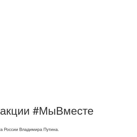
в акции #МыВместе
та России Владимира Путина.