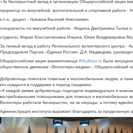
«За бескорыстный вклад в организацию Общероссийской акции 
проректор по внеучебной, воспитательной и спортивной работе -
к.п.н., доцент - Чумаков Василий Николаевич
специалисты по внеучебной работе - Марина Дмитриевна Тылык 
студенты: Мария Константиновна Ильина, Юлия Владимировна Ма
За личный вклад в работу Регионального волонтерского центра -
Председателя Партии «Единая Россия» Д.А. Медведева, руководит
Общероссийская акция взаимопомощи
#МыВместе
была запущена 
общественное движение «Волонтеры-медики», Общероссийский на
Добровольцы помогали пожилым и маломобильным людям, а также 
кто нуждался в поддержке в период пандемии.
«К каждой заявке добровольцы подходили индивидуально и максим
востребованными помощниками для пожилых и маломобильных жи
Волонтеры работали бескорыстно, не за награды, а потому вдвойн
Администрация института выражает благодарить за проделанную р