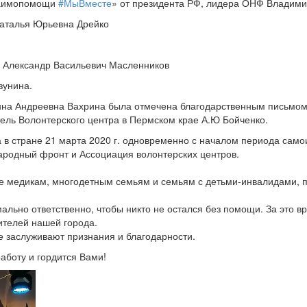
взаимопомощи
#МыВместе
» от президента РФ, лидера ОНФ Владими
 Наталья Юрьевна Дрейко
и Александр Васильевич Масленников
зунина.
 Анна Андреевна Вахрина была отмечена благодарственным письмо
ель Волонтерского центра в Пермском крае А.Ю Бойченко.
в стране 21 марта 2020 г. одновременно с началом периода само
родный фронт и Ассоциация волонтерских центров.
медикам, многодетным семьям и семьям с детьми-инвалидами, при
ально ответственно, чтобы никто не остался без помощи. За это 
телей нашей города.
е заслуживают признания и благодарности.
аботу и гордится Вами!