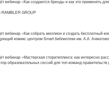
дёт вебинар «Как создаются бренды и как это применять дл
тор RAMBLER GROUP
дёт вебинар «Как собрать миллион и создать бесплатный ко
дующий комикс центром Smart библиотеки им. А.А. Ахматов
дёт вебинар «Мастерская сторителлинга: как интересно рас
тор образовательных сессий для топ-команд правительств