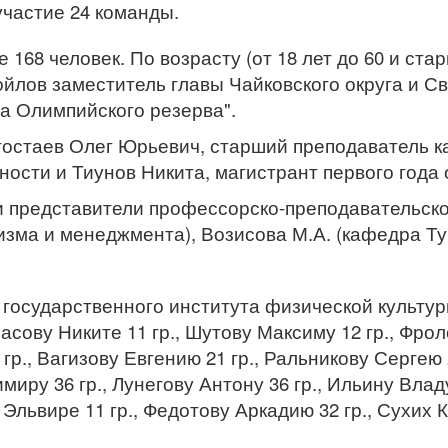
участие 24 команды.
168 человек. По возрасту (от 18 лет до 60 и стар
ойлов заместитель главы Чайковского округа и 
а Олимпийского резерва".
гостаев Олег Юрьевич, старший преподаватель 
ности и Тиунов Никита, магистрант первого года 
 и представители профессорско-преподавательск
изма и менеджмента), Возисова М.А. (кафедра Т
государственного института физической культур
асову Никите 11 гр., Шутову Максиму 12 гр., Фрол
гр., Вагизову Евгению 21 гр., Ральникову Сергею 
имиру 36 гр., Лунегову Антону 36 гр., Ильину Влад
 Эльвире 11 гр., Федотову Аркадию 32 гр., Сухих К