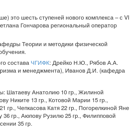
ше) это шесть ступеней нового комплекса – с VI
Светлана Гончарова региональный оператор
кафедры Теории и методики физической
обучения.
ого состава
ЧГИФК
: Дрейко Н.Ю., Рябов А.А.
уризма и менеджмента), Иванов Д.И. (кафедра
ы: Шатаеву Анатолию 10 гр., Жилиной
ову Никите 13 гр., Котовой Марии 15 гр.,
21 гр., Чепкасова Катя 22 гр., Погорелкиной Яне
у 36 гр., Аюпову Рузилю 25 гр., Филипповой
сении 35 гр.