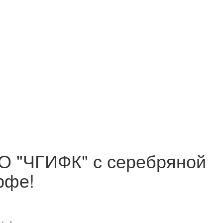
О "ЧГИФК" с серебряной
рфе!