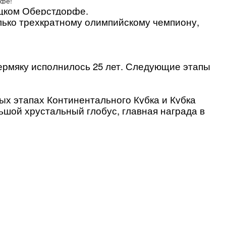
ецком Оберстдорфе.
олько трехкратному олимпийскому чемпиону,
ермяку исполнилось 25 лет. Следующие этапы
х этапах Континентального Кубка и Кубка
льшой хрустальный глобус, главная награда в