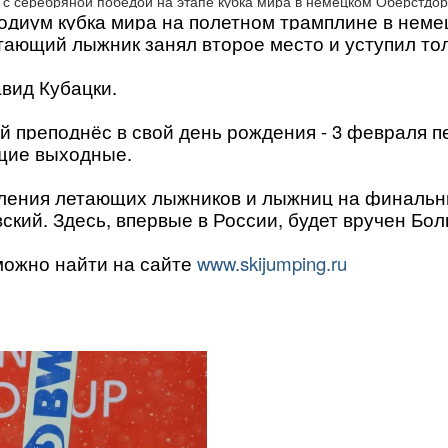
одиум кубка мира на полетном трамплине в нем
етающий лыжник занял второе место и уступил т
авид Кубацки.
 преподнёс в свой день рождения - 3 февраля п
ющие выходные.
пления летающих лыжников и лыжниц на финальны
ский. Здесь, впервые в России, будет вручен Бо
можно найти на сайте
www.skijumping.ru