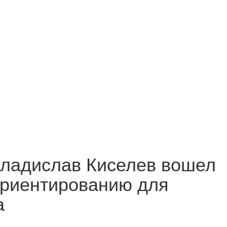
ладислав Киселев вошел
ориентированию для
а