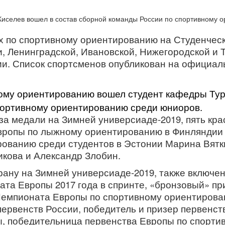
х по спортивному ориентированию на Студенческ
, Ленинградской, Ивановской, Нижегородской и Т
лии. Список спортсменов опубликован на официа
ному ориентированию вошел студент кафедры Т
портивному ориентированию среди юниоров.
за медали на Зимней универсиаде-2019, пять кра
вропы по лыжному ориентированию в Финляндии
ванию среди студентов в Эстонии Марина Вятки
икова и Александр Злобин.
трану на Зимней универсиаде-2019, также включе
та Европы 2017 года в спринте, «бронзовый» при
 Чемпионата Европы по спортивному ориентирова
первенств России, победитель и призер первенст
, победительница первенства Европы по спорти