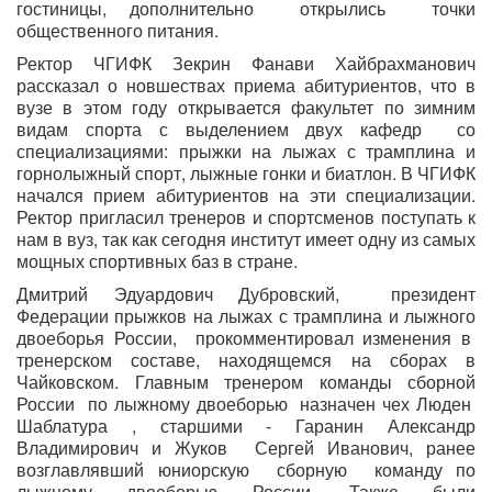
гостиницы, дополнительно
открылись
точки
общественного питания.
Ректор ЧГИФК Зекрин Фанави Хайбрахманович
рассказал о новшествах приема абитуриентов, что в
вузе в этом году открывается факультет по зимним
видам спорта с выделением двух кафедр
со
специализациями: прыжки на лыжах с трамплина и
горнолыжный спорт, лыжные гонки и биатлон. В ЧГИФК
начался прием абитуриентов на эти специализации.
Ректор пригласил тренеров и спортсменов поступать к
нам в вуз, так как сегодня институт имеет одну из самых
мощных спортивных баз в стране.
Дмитрий Эдуардович Дубровский,
президент
Федерации прыжков на лыжах с трамплина и лыжного
двоеборья России,
прокомментировал изменения в
тренерском составе, находящемся на сборах в
Чайковском. Главным тренером команды сборной
России
по лыжному двоеборью
назначен чех Люден
Шаблатура , старшими - Гаранин Александр
Владимирович и Жуков
Сергей Иванович, ранее
возглавлявший юниорскую
сборную
команду по
лыжному двоеборью России. Также были