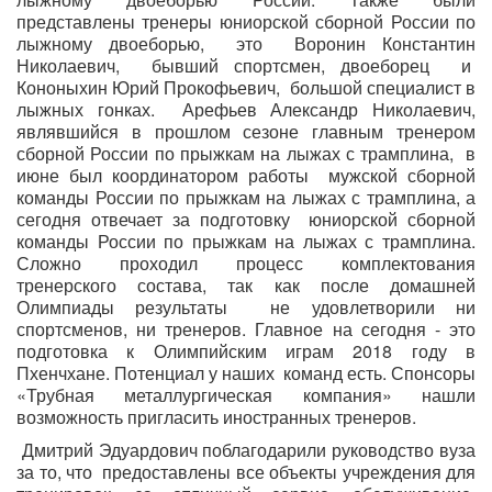
представлены тренеры юниорской сборной России по
лыжному двоеборью,
это
Воронин Константин
Николаевич,
бывший спортсмен, двоеборец
и
Кононыхин Юрий Прокофьевич,
большой специалист в
лыжных гонках.
Арефьев Александр Николаевич,
являвшийся в прошлом сезоне главным тренером
сборной России по прыжкам на лыжах с трамплина,
в
июне был координатором работы
мужской сборной
команды России по прыжкам на лыжах с трамплина, а
сегодня отвечает за подготовку
юниорской сборной
команды России по прыжкам на лыжах с трамплина.
Сложно проходил процесс комплектования
тренерского состава, так как после домашней
Олимпиады результаты
не удовлетворили ни
спортсменов, ни тренеров. Главное на сегодня - это
подготовка к Олимпийским играм 2018 году в
Пхенчхане. Потенциал у наших
команд есть. Спонсоры
«Трубная металлургическая компания» нашли
возможность пригласить иностранных тренеров.
Дмитрий Эдуардович поблагодарили руководство вуза
за то, что
предоставлены все объекты учреждения для