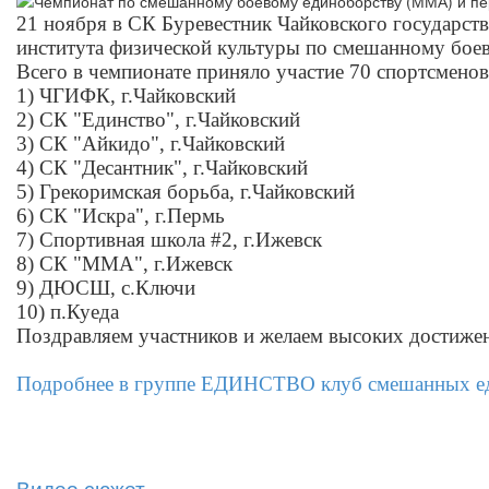
21 ноября в СК Буревестник Чайковского государст
института физической культуры по смешанному бое
Всего в чемпионате приняло участие 70 спортсменов
1) ЧГИФК, г.Чайковский
2) СК "Единство", г.Чайковский
3) СК "Айкидо", г.Чайковский
4) СК "Десантник", г.Чайковский
5) Грекоримская борьба, г.Чайковский
6) СК "Искра", г.Пермь
7) Спортивная школа #2, г.Ижевск
8) СК "ММА", г.Ижевск
9) ДЮСШ, с.Ключи
10) п.Куеда
Поздравляем участников и желаем высоких достиже
Подробнее в группе
ЕДИНСТВО клуб смешанных ед
Видео сюжет