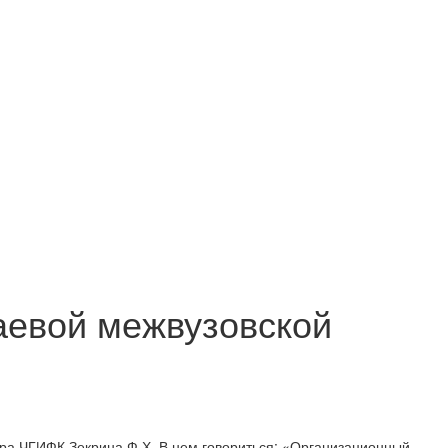
раевой межвузовской
ра ЧГИФК Зекрина Ф.Х. В нем говориться: «Организационный