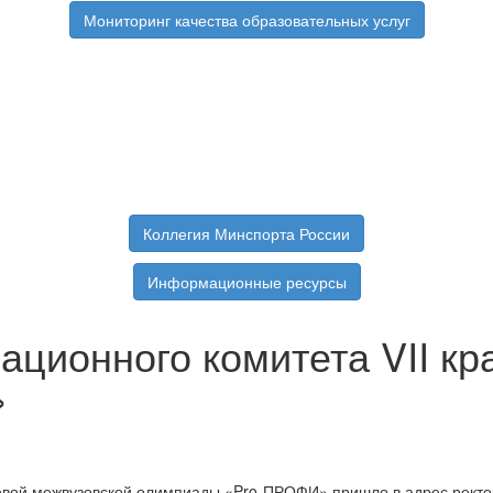
Мониторинг качества образовательных услуг
Коллегия Минспорта России
Информационные ресурсы
зационного комитета VII к
»
аевой межвузовской олимпиады «Pro-ПРОФИ» пришло в адрес ректо