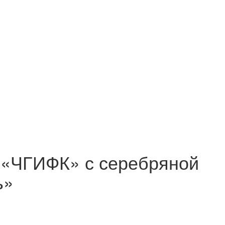
«ЧГИФК» с серебряной
ь»