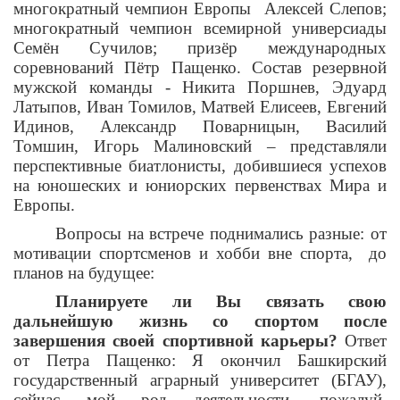
многократный чемпион Европы Алексей Слепов;
многократный чемпион всемирной универсиады
Семён Сучилов; призёр международных
соревнований Пётр Пащенко. Состав резервной
мужской команды - Никита Поршнев, Эдуард
Латыпов, Иван Томилов, Матвей Елисеев, Евгений
Идинов, Александр Поварницын, Василий
Томшин, Игорь Малиновский – представляли
перспективные биатлонисты, добившиеся успехов
на юношеских и юниорских первенствах Мира и
Европы.
Вопросы на встрече поднимались разные: от
мотивации спортсменов и хобби вне спорта, до
планов на будущее:
Планируете ли Вы связать свою
дальнейшую жизнь со спортом после
завершения своей спортивной карьеры?
Ответ
от Петра Пащенко: Я окончил Башкирский
государственный аграрный университет (БГАУ),
сейчас мой род деятельности, пожалуй,