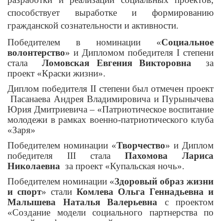
способствует выработке и формированию
гражданской сознательности и активности.
Победителем в номинации «
Социальное
волонтерство
» и Дипломом победителя
I
степени
стала
Ломовская Евгения Викторовна
за
проект «Краски жизни».
Диплом победителя
II
степени был отмечен проект
Пасанаева Андрея Владимировича и Пурынычева
Юрия Дмитриевича – «Патриотическое воспитание
молодежи в рамках военно-патриотического клуба
«Заря»
Победителем номинации «
Творчество
» и Диплом
победителя
III
стала
Пахомова Лариса
Николаевна
за проект «Купальская ночь».
Победителем номинации «
Здоровый образ жизни
и спорт
» стали
Комлева Ольга Геннадьевна и
Малышева Наталья Валерьевна
с проектом
«Создание модели социального партнерства по