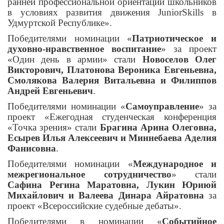
ранней профессиональной ориентации школьников
в условиях развития движения JuniorSkills в
Удмуртской Республике».
Победителями номинации «
Патриотическое и
духовно-нравственное воспитание
» за проект
«Один день в армии» стали
Новоселов Олег
Викторович, Платонова Вероника Евгеньевна,
Смолякова Валерия Витальевна и Филиппов
Андрей Евгеньевич
.
Победителями номинации «
Самоуправление
» за
проект «Ежегодная студенческая конференция
«Точка зрения» стали
Брагина Арина Олеговна,
Есырев Илья Алексеевич и Миннебаева Аделия
Фанисовна
.
Победителями номинации «
Международное и
межрегиональное сотрудничество
» стали
Сафина Регина Маратовна, Лукин Юриюй
Михайлович и Валеева Динара Айратовна
за
проект «Всероссийские судебные дебаты».
Победителями в номинации «
Событийное