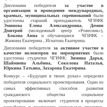
Дипломами победителя
за участие в
организации и проведения международных,
краевых, муниципальных соревнований
были
удостоены старший преподаватель ЧГИФК
Эминова Елена Александровна
,
Демин
Дмитрий
(молодежный центр «Ровесник»),
Бокова Анна
и обучающиеся ЧГИФК –
Жижина Екатерина , Игнатова Екатерина.
Дипломами победителя
за активное участие в
качестве волонтеров на мероприятиях
были
удостоены студентки ЧГИФК:
Зимина Дарья,
Шаймиева Альбина, Соколова Наталья,
Юркина Татьяна, Захарова Екатерина
.
Конкурс – «Будущее в твоих руках» определял
победителя социального проектирования. О
дин из
самых эффективных способов развития
гражданского общества социальное
проектирование
включает
студентов в процессы
разработки и реализации социальных проектов,