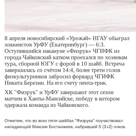
8 апреля новосибирский «Урожай» НГАУ обыграл
хоккеистов УрФУ (Екатеринбург) — 6:3.
Оступившийся накануне «Физрук» ЧГИФК из
города Чайковский катком проехался по хозяевам
тура, сборной ЮГУ с форой в 10 шайб. Встреча
завершилась со счётом 14:4, более трети голов
физкультурников забросил форвард ЧГИФК
Никита Березин. На его счету пента-трик.
ХК "Физрук" и УрФУ завершают этот сезон
матчем в Ханты-Мансийске, победу в котором
одержала команда из Чайковского.
Отметим, что во всех пяти шайбах "Физрука" поучаствовал
нападающий Максим Бостанжиев, набравший 5 (3+2) очков.