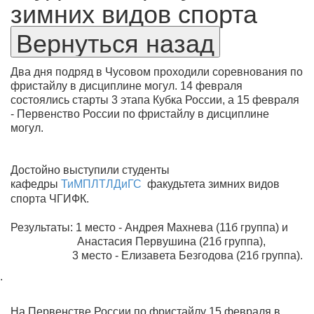
зимних видов спорта
Два дня подряд в Чусовом проходили соревнования по
фристайлу в дисциплине могул. 14 февраля
состоялись старты 3 этапа Кубка России, а 15 февраля
- Первенство России по
фристайлу в дисциплине
могул.
Достойно выступили студенты
кафедры
ТиМПЛТЛДиГС
факудьтета зимних видов
спорта ЧГИФК.
Результаты: 1 место - Андрея Махнева (11б группа) и
Анастасия Первушина (21б группа),
3 место - Елизавета Безгодова (21б группа).
.
На Первенстве России по фристайлу 15 февраля в