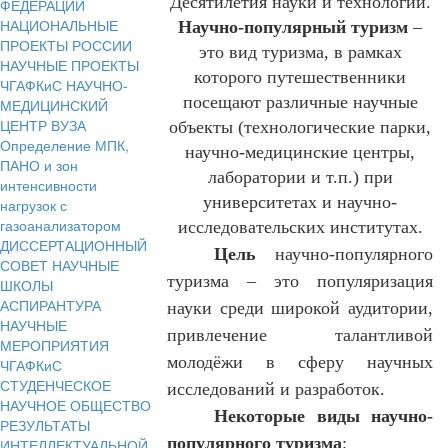
Десятилетия науки и технологий.
ФЕДЕРАЦИИ
НАЦИОНАЛЬНЫЕ
Научно-популярный туризм
–
ПРОЕКТЫ РОССИИ
это вид туризма, в рамках
НАУЧНЫЕ ПРОЕКТЫ
которого путешественники
ЧГАФКиС
НАУЧНО-
посещают различные научные
МЕДИЦИНСКИЙ
ЦЕНТР ВУЗА
объекты (технологические парки,
Определение МПК,
научно-медицинские центры,
ПАНО и зон
лаборатории и т.п.) при
интенсивности
университетах и научно-
нагрузок с
газоанализатором
исследовательских институтах.
ДИССЕРТАЦИОННЫЙ
Цель
научно-популярного
СОВЕТ
НАУЧНЫЕ
туризма – это популяризация
ШКОЛЫ
АСПИРАНТУРА
науки среди широкой аудитории,
НАУЧНЫЕ
привлечение талантливой
МЕРОПРИЯТИЯ
молодёжи в сферу научных
ЧГАФКиС
СТУДЕНЧЕСКОЕ
исследований и разработок.
НАУЧНОЕ ОБЩЕСТВО
Некоторые виды научно-
РЕЗУЛЬТАТЫ
популярного туризма
:
ИНТЕЛЛЕКТУАЛЬНОЙ