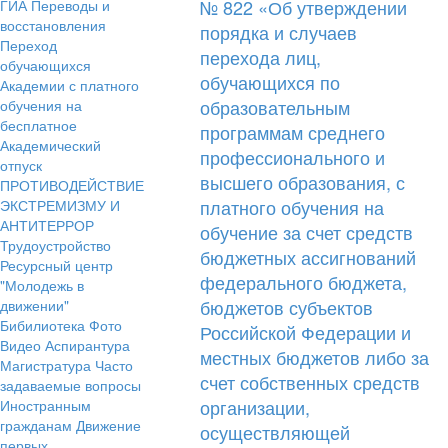
№ 822 «Об утверждении
ГИА
Переводы и
восстановления
порядка и случаев
Переход
перехода лиц,
обучающихся
обучающихся по
Академии с платного
образовательным
обучения на
бесплатное
программам среднего
Академический
профессионального и
отпуск
высшего образования, с
ПРОТИВОДЕЙСТВИЕ
платного обучения на
ЭКСТРЕМИЗМУ И
АНТИТЕРРОР
обучение за счет средств
Трудоустройство
бюджетных ассигнований
Ресурсный центр
федерального бюджета,
"Молодежь в
бюджетов субъектов
движении"
Бибилиотека
Фото
Российской Федерации и
Видео
Аспирантура
местных бюджетов либо за
Магистратура
Часто
счет собственных средств
задаваемые вопросы
организации,
Иностранным
гражданам
Движение
осуществляющей
первых