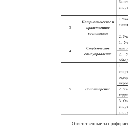
Заня
спорт
1.Уч
Патриотическое и
акция
3
нравственное
воспитание
2. Уч
1. У
Студенческое
конгр
4
самоуправление
2. У
объе
1. 
спор
оздор
меро
5
Волонтерство
2. Уч
терри
3. О
спор
спор
Ответственные за профорие