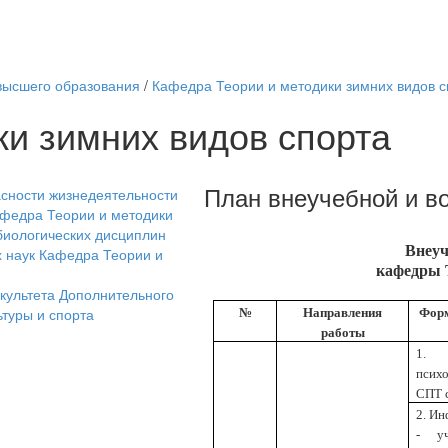
 высшего образования
/
Кафедра Теории и методики зимних видов с
и зимних видов спорта
План внеучебной и в
асности жизнедеятельности
федра Теории и методики
биологических дисциплин
Внеуч
 наук
Кафедра Теории и
кафедры 
культета Дополнительного
туры и спорта
№
Направления
Форм
работы
1. 
псих
СПТ 
2. И
-
у