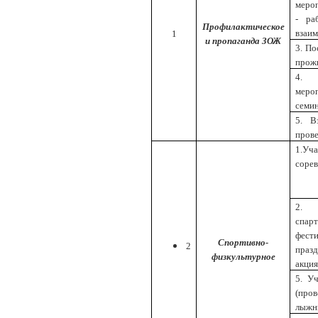
меро
- ра
Профилактическое
взаим
1
и пропаганда ЗОЖ
3. П
прож
4. 
меро
семин
5. В
прове
1.Уч
сорев
2. 
спар
фест
Спортивно-
2
праз
физкультурное
акция
5. У
(про
лыжн