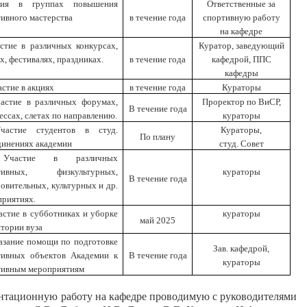
тия в группах повышения
Ответственные за
ивного мастерства
в течение года
спортивную работу
на кафедре
астие в различных конкурсах,
Куратор, заведующий
х, фестивалях, праздниках.
в течение года
кафедрой, ППС
кафедры
астие в акциях
в течение года
Кураторы
частие в различных форумах,
Проректор по ВиСР,
В течение года
ессах, слетах по направлению.
кураторы
частие студентов в студ.
Кураторы,
По плану
динениях академии
студ. Совет
Участие в различных
тивных, физкультурных,
кураторы
В течение года
овительных, культурных и др.
приятиях.
астие в субботниках и уборке
кураторы
май 2025
тории вуза
казание помощи по подготовке
Зав. кафедрой,
тивных объектов Академии к
В течение года
кураторы
тивным мероприятиям
нтационную работу на кафедре проводимую с руководителями