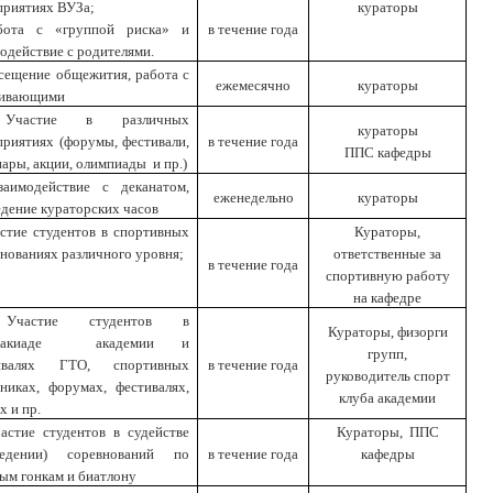
приятиях ВУЗа;
кураторы
бота с «группой риска» и
в течение года
одействие с родителями.
осещение общежития, работа с
ежемесячно
кураторы
ивающими
Участие в различных
кураторы
приятиях (форумы, фестивали,
в течение года
ППС кафедры
ары, акции, олимпиады
и пр.)
заимодействие с деканатом,
еженедельно
кураторы
дение кураторских часов
астие студентов в спортивных
Кураторы,
нованиях различного уровня;
ответственные за
в течение года
спортивную работу
на кафедре
Участие студентов в
Кураторы, физорги
такиаде
академии и
групп,
ивалях ГТО, спортивных
в течение года
руководитель спорт
дниках, форумах, фестивалях,
клуба академии
х и пр.
частие студентов в судействе
Кураторы,
ППС
ведении) соревнований по
в течение года
кафедры
ым гонкам и биатлону