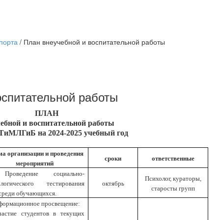
порта
/
План внеучебной и воспитательной работы
оспитательной работы
ПЛАН
ебной и воспитательной работы
ТиМЛГиБ на 2024-2025 учебный год
а организации и проведения
сроки
ответственные
мероприятий
Проведение социально-
Психолог, кураторы,
ологического тестирования
октябрь
старосты групп
среди обучающихся.
нформационное просвещение:
частие студентов в текущих