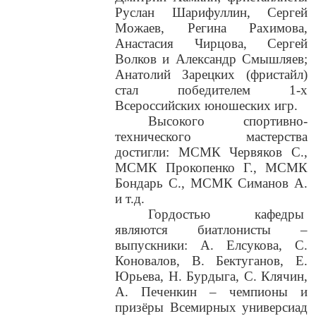
Руслан Шарифуллин, Сергей
Можаев, Регина Рахимова,
Анастасия Чирцова, Сергей
Волков и Александр Смышляев;
Анатолий Зарецких (фристайл)
стал победителем 1-х
Всероссийских юношеских игр.
Высокого спортивно-
технического мастерства
достигли: МСМК Червяков С.,
МСМК Прокопенко Г., МСМК
Бондарь С., МСМК Симанов А.
и т.д.
Гордостью кафедры
являются биатлонисты –
выпускники: А. Елсукова, С.
Коновалов, В. Бектуганов, Е.
Юрьева, Н. Бурдыга, С. Клячин,
А. Печенкин – чемпионы и
призёры Всемирных универсиад