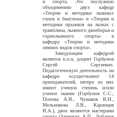
и спорта. Это послужило
объединению двух кафедр
«Теории и методики лыжных
гонок и биатлона» и «Теории и
методики прыжков на лыжах с
трамплина, лыжного двоеборья и
горнолыжного спорта» в
кафедру «Теории и методики
зимних видов спорта».
Заведующим кафедрой
является к.п.н, доцент Горбунов
Сергей Сергеевич.
Педагогическую деятельность на
кафедре осуществляют 14
преподавателей, пятеро из них
имеют ученую степень и/или
ученое звание (Горбунов С.С.,
Попова А.И., Чумаков В.Н.,
Мельникова Л.В., Каринцев
И.А.), двое являются мастерами
спорта (Зарецких А.П., Лобанов