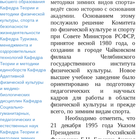
высшего образования
методики зимних видов спорта»
Кафедра Теории и
ведёт свою историю с основания
методики физической
академии.
Основанием этому
культуры, спорта и
послужило решение
Комитета
безопасности
по физической культуре и спорту
жизнедеятельности
при Совете Министров РСФСР,
Кафедра Туризма,
принятое весной 1980 года, о
менеджмента и
создании в городе Чайковском
оздоровительных
филиала Челябинского
технологий
Кафедра
Теории и методики
государственного института
единоборств
Кафедра
физической культуры. Новое
Адаптивной
высшее учебное заведение было
физической культуры
ориентировано на подготовку
и медико-
педагогических и научных
биологических
кадров для работы в области
дисциплин
Кафедра
физической культуры и прежде
Социально-
всего, по зимним видам спорта.
гуманитарных,
Необходимо отметить, что
педагогических и
21 декабря 1995 года Указом
естественных наук
Кафедра Теории и
Президента Российской
методики зимних