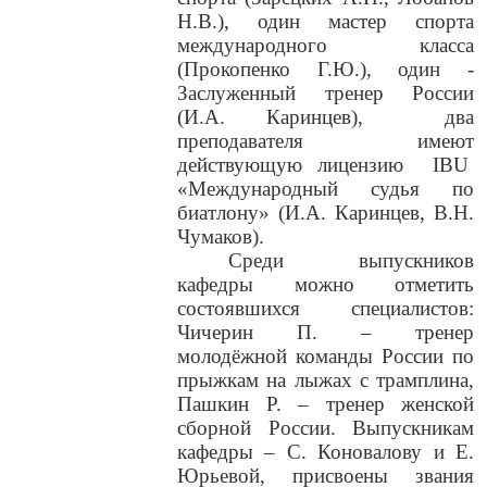
Н.В.), один мастер спорта
международного класса
(Прокопенко Г.Ю.),
один -
Заслуженный тренер России
(И.А. Каринцев),
два
преподавателя имеют
действующую лицензию
IBU
«Международный судья по
биатлону» (И.А. Каринцев, В.Н.
Чумаков).
Среди выпускников
кафедры можно отметить
состоявшихся специалистов:
Чичерин П. – тренер
молодёжной команды России по
прыжкам на лыжах с трамплина,
Пашкин Р. – тренер женской
сборной России. Выпускникам
кафедры – С. Коновалову и Е.
Юрьевой, присвоены звания