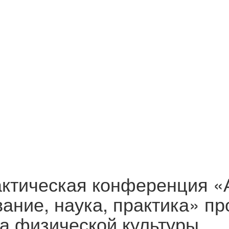
актическая конференция «
вание, наука, практика» п
та физической культуры