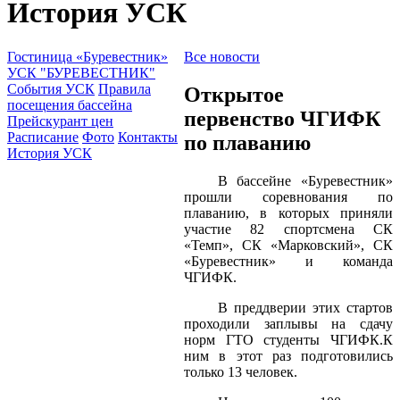
История УСК
Гостиница «Буревестник»
Все новости
УСК "БУРЕВЕСТНИК"
События УСК
Правила
Открытое
посещения бассейна
первенство ЧГИФК
Прейскурант цен
Расписание
Фото
Контакты
по плаванию
История УСК
В бассейне «Буревестник»
прошли соревнования по
плаванию, в которых приняли
участие 82 спортсмена СК
«Темп», СК «Марковский», СК
«Буревестник» и команда
ЧГИФК.
В преддверии этих стартов
проходили заплывы на сдачу
норм ГТО студенты ЧГИФК.К
ним в этот раз подготовились
только 13 человек.