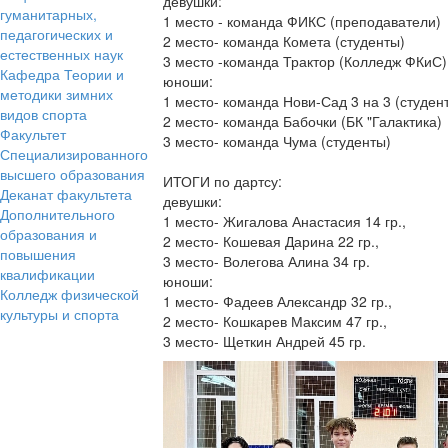
девушки:
гуманитарных,
1 место - команда ФИКС (преподаватели)
педагогических и
2 место- команда Комета (студенты)
естественных наук
3 место -команда Трактор (Колледж ФКиС)
Кафедра Теории и
юноши:
методики зимних
1 место- команда Нови-Сад 3 на 3 (студен
видов спорта
2 место- команда Бабочки (БК "Галактика)
Факультет
3 место- команда Чума (студенты)
Специализированного
высшего образования
ИТОГИ по дартсу:
Деканат факультета
девушки:
Дополнительного
1 место- Жигалова Анастасия 14 гр.,
образования и
2 место- Кошевая Дарина 22 гр.,
повышения
3 место- Волегова Алина 34 гр.
квалификации
юноши:
Колледж физической
1 место- Фадеев Александр 32 гр.,
культуры и спорта
2 место- Кошкарев Максим 47 гр.,
3 место- Щеткин Андрей 45 гр.