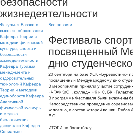
безопасности
жизнедеятельности
Факультет Базового
Все новости
высшего образования
Фестиваль спорт
Кафедра Теории и
методики физической
посвященный М
культуры, спорта и
безопасности
дню студенческо
жизнедеятельности
Кафедра Туризма,
менеджмента и
20 сентября на базе УСК «Буревестник» п
оздоровительных
посвященный Международному дню студен
технологий
Кафедра
В мероприятии приняли участие сотрудни
Теории и методики
«ЧГАФКиС», колледж ФК и С, БК «Галакти
единоборств
Кафедра
В программе Фестиваля были включены бас
Адаптивной
Непосредственное проведение соревнован
физической культуры
коллегию, в состав которой вошли: Рябов А
и медико-
Е.О.
биологических
дисциплин
Кафедра
ИТОГИ по баскетболу:
Социально-