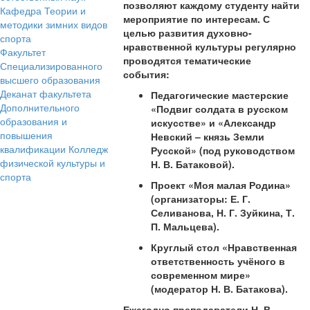
позволяют каждому студенту найти
Кафедра Теории и
мероприятие по интересам. С
методики зимних видов
целью развития духовно-
спорта
нравственной культуры регулярно
Факультет
проводятся тематические
Специализированного
события:
высшего образования
Деканат факультета
Педагогические мастерские
Дополнительного
«Подвиг солдата в русском
образования и
искусстве» и «Александр
повышения
Невский – князь Земли
квалификации
Колледж
Русской» (под руководством
физической культуры и
Н. В. Батаковой).
спорта
Проект «Моя малая Родина»
(организаторы: Е. Г.
Селиванова, Н. Г. Зуйкина, Т.
П. Мальцева).
Круглый стол «Нравственная
ответственность учёного в
современном мире»
(модератор Н. В. Батакова).
Ежегодно преподаватели Н. В.