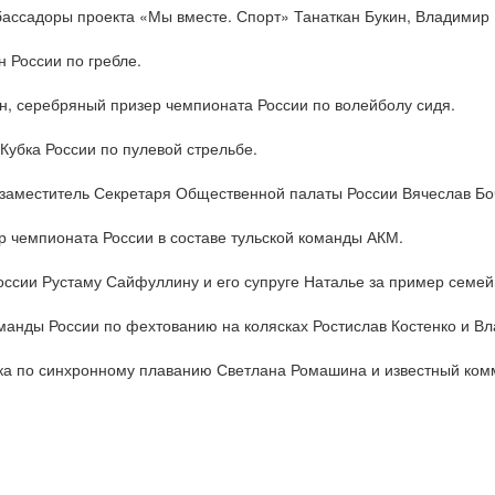
ассадоры проекта «Мы вместе. Спорт» Танаткан Букин, Владимир 
 России по гребле.
ин, серебряный призер чемпионата России по волейболу сидя.
Кубка России по пулевой стрельбе.
 заместитель Секретаря Общественной палаты России Вячеслав Бо
р чемпионата России в составе тульской команды АКМ.
оссии Рустаму Сайфуллину и его супруге Наталье за пример семей
манды России по фехтованию на колясках Ростислав Костенко и В
а по синхронному плаванию Светлана Ромашина и известный ком