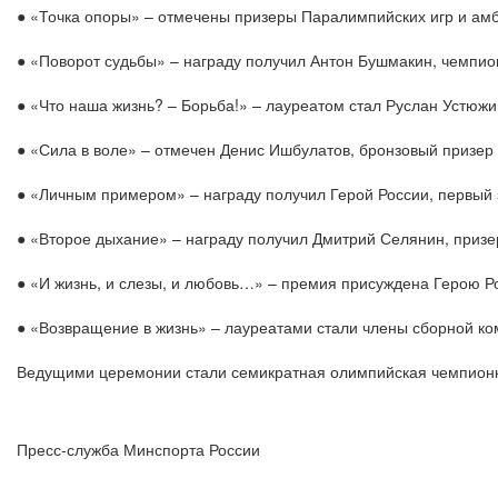
● «Точка опоры» – отмечены призеры Паралимпийских игр и амб
● «Поворот судьбы» – награду получил Антон Бушмакин, чемпион
● «Что наша жизнь? – Борьба!» – лауреатом стал Руслан Устюж
● «Сила в воле» – отмечен Денис Ишбулатов, бронзовый призер 
● «Личным примером» – награду получил Герой России, первый
● «Второе дыхание» – награду получил Дмитрий Селянин, призе
● «И жизнь, и слезы, и любовь…» – премия присуждена Герою Р
● «Возвращение в жизнь» – лауреатами стали члены сборной ко
Ведущими церемонии стали семикратная олимпийская чемпионк
Пресс-служба Минспорта России