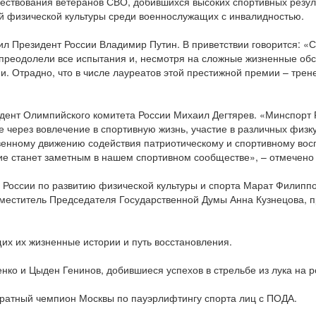
ествования ветеранов СВО, добившихся высоких спортивных резул
ой физической культуры среди военнослужащих с инвалидностью.
ил Президент России Владимир Путин. В приветствии говорится: «
преодолели все испытания и, несмотря на сложные жизненные обс
 Отрадно, что в числе лауреатов этой престижной премии – трене
идент Олимпийского комитета России Михаил Дегтярев. «Минспорт
е через вовлечение в спортивную жизнь, участие в различных физ
енному движению содействия патриотическому и спортивному вос
ие станет заметным в нашем спортивном сообществе», – отмечено 
 России по развитию физической культуры и спорта Марат Филиппо
меститель Председателя Государственной Думы Анна Кузнецова, п
х их жизненные истории и путь восстановления.
ко и Цыден Генинов, добившиеся успехов в стрельбе из лука на 
укратный чемпион Москвы по пауэрлифтингу спорта лиц с ПОДА.