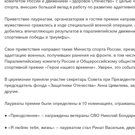
комитетом России и движением «Здоровое Отечество» с целью ч
спорта, внесших большой вклад в работу по развитию адаптивн
Приветствие лауреатам, организаторам и гостям премии направ
мужественно сражались в ходе специальной военной операции, 
добились впечатляющих результатов в паралимпийском движении.
спортивные победы и триумфы».
Свое приветствие направил также Министр спорта России, през
адаптацию военных, получивших ранения на фронте, в том числ
Паралимпийскому комитету России и Общероссийскому обществ
спортивной премии «Герои нашего времени». Уверен, это событ
В церемонии приняли участие секретарь Совета при Президенте
председатель фонда «Защитники Отечества» Анна Цивилева, за
другие.
Лауреаты премии были определены в 10 номинациях, отражающи
● «Преодоление» – награждены ветераны СВО Николай Бондарен
● «Я люблю тебя, жизнь» – лауреатом стал Ринат Васильев, дв